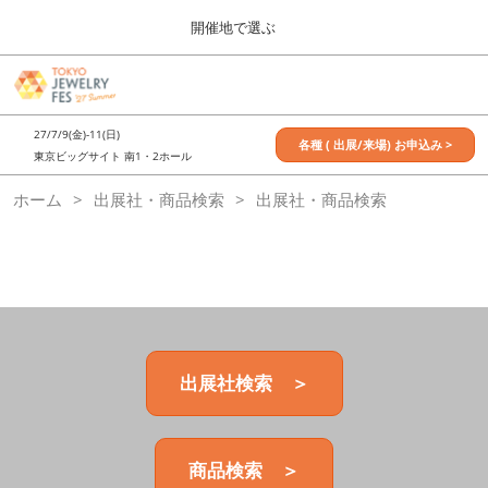
Press
ス
開催地で選ぶ
Escape
キ
to
ッ
close
7月_TOKYO JEWELRY FES
グ
プ
the
ロ
2027年07月09日
し
ー
menu.
東京ビッグサイト / Tokyo Big Sight, Japan
27/7/9(金)-11(日)
バ
各種 ( 出展/来場) お申込み >
て
東京ビッグサイト 南1・2ホール
ル
進
ナ
11月_OSAKA JEWELRY FES
ホーム
出展社・商品検索
ビ
出展社・商品検索
む
2026年11月21日
ゲ
大阪南港ATCホール/ATC HALL
ー
シ
ョ
ン
を
折
り
た
出展社検索 ＞
た
む
商品検索 ＞