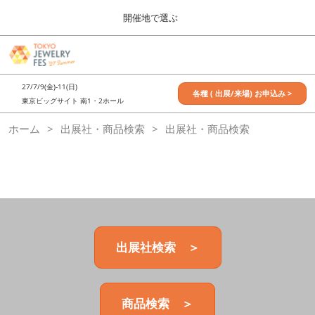
Press
ス
開催地で選ぶ
Escape
キ
to
ッ
close
7月_TOKYO JEWELRY FES
グ
プ
the
ロ
2027年07月09日
し
ー
menu.
東京ビッグサイト / Tokyo Big Sight, Japan
27/7/9(金)-11(日)
バ
各種 ( 出展/来場) お申込み >
て
東京ビッグサイト 南1・2ホール
ル
進
ナ
11月_OSAKA JEWELRY FES
ホーム
出展社・商品検索
ビ
出展社・商品検索
む
2026年11月21日
ゲ
大阪南港ATCホール/ATC HALL
ー
シ
ョ
ン
を
折
り
た
出展社検索 ＞
た
む
商品検索 ＞