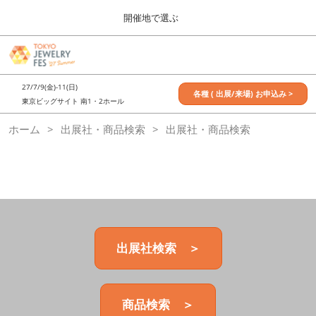
Press
ス
開催地で選ぶ
Escape
キ
to
ッ
close
7月_TOKYO JEWELRY FES
グ
プ
the
ロ
2027年07月09日
し
ー
menu.
東京ビッグサイト / Tokyo Big Sight, Japan
27/7/9(金)-11(日)
バ
各種 ( 出展/来場) お申込み >
て
東京ビッグサイト 南1・2ホール
ル
進
ナ
11月_OSAKA JEWELRY FES
ホーム
出展社・商品検索
ビ
出展社・商品検索
む
2026年11月21日
ゲ
大阪南港ATCホール/ATC HALL
ー
シ
ョ
ン
を
折
り
た
出展社検索 ＞
た
む
商品検索 ＞