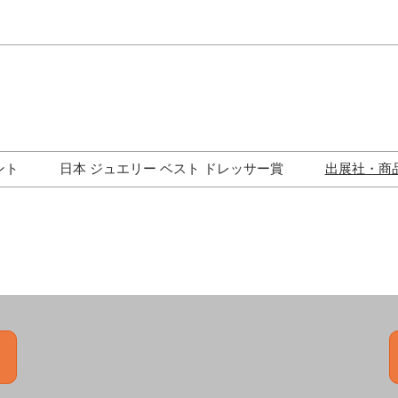
Japa
Engli
ント
日本 ジュエリー ベスト ドレッサー賞
出展社・商
ワークショップ
歴代受賞者一覧
ジュエリー修理コーナー
トークイベント