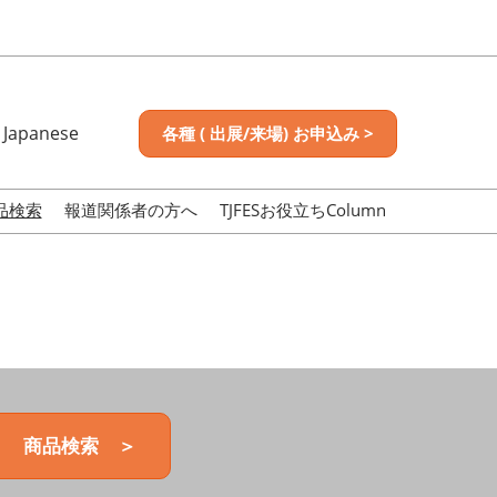
Japanese
各種 ( 出展/来場) お申込み >
nese
sh
品検索
報道関係者の方へ
TJFESお役立ちColumn
商品検索 ＞