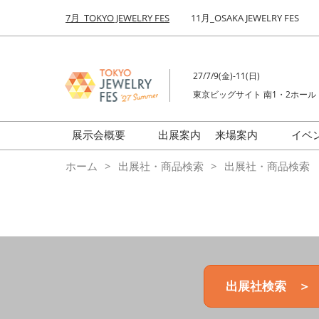
Press
ス
7月_TOKYO JEWELRY FES
11月_OSAKA JEWELRY FES
Escape
キ
to
ッ
close
プ
the
27/7/9(金)-11(日)
し
menu.
東京ビッグサイト 南1・2ホール
て
進
む
展示会概要
出展案内
来場案内
イベ
前回来場者数
会場の様子
ホーム
出展社・商品検索
出展社・商品検索
ジュエリーFES
商品特集
クリエイターFES
ゾーンマップ
ミネラル&ストーンFES
出展社検索 ＞