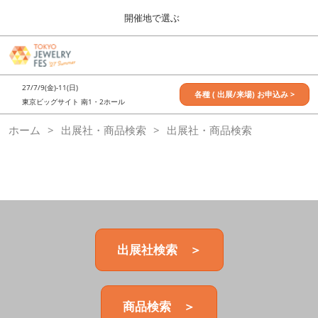
Press
ス
開催地で選ぶ
Escape
キ
to
ッ
close
7月_TOKYO JEWELRY FES
グ
プ
the
ロ
2027年07月09日
し
ー
menu.
東京ビッグサイト / Tokyo Big Sight, Japan
27/7/9(金)-11(日)
バ
各種 ( 出展/来場) お申込み >
て
東京ビッグサイト 南1・2ホール
ル
進
ナ
11月_OSAKA JEWELRY FES
ホーム
出展社・商品検索
ビ
出展社・商品検索
む
2026年11月21日
ゲ
大阪南港ATCホール/ATC HALL
ー
シ
ョ
ン
を
折
り
た
出展社検索 ＞
た
む
商品検索 ＞