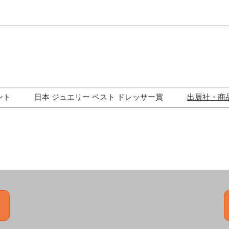
Japa
Engli
ント
日本 ジュエリー ベスト ドレッサー賞
出展社・商
ワークショップ
歴代受賞者一覧
ジュエリー修理コーナー
トークイベント