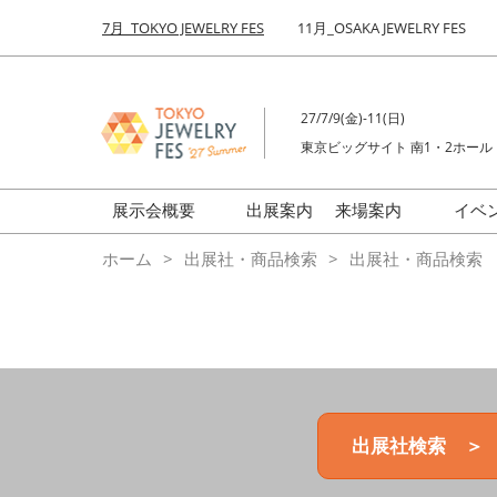
Press
ス
7月_TOKYO JEWELRY FES
11月_OSAKA JEWELRY FES
Escape
キ
to
ッ
close
プ
the
27/7/9(金)-11(日)
し
menu.
東京ビッグサイト 南1・2ホール
て
進
む
展示会概要
出展案内
来場案内
イベ
前回来場者数
会場の様子
ホーム
出展社・商品検索
出展社・商品検索
ジュエリーFES
商品特集
クリエイターFES
ゾーンマップ
ミネラル&ストーンFES
出展社検索 ＞