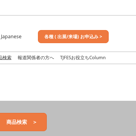
Japanese
各種 ( 出展/来場) お申込み >
nese
sh
品検索
報道関係者の方へ
TJFESお役立ちColumn
商品検索 ＞