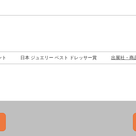
Japa
Engli
ント
日本 ジュエリー ベスト ドレッサー賞
出展社・商
ワークショップ
歴代受賞者一覧
ジュエリー修理コーナー
トークイベント