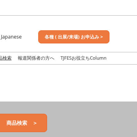
Japanese
各種 ( 出展/来場) お申込み >
nese
sh
品検索
報道関係者の方へ
TJFESお役立ちColumn
商品検索 ＞