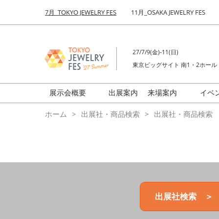
Press
ス
7月_TOKYO JEWELRY FES
11月_OSAKA JEWELRY FES
Escape
キ
to
ッ
close
プ
the
27/7/9(金)-11(日)
し
menu.
東京ビッグサイト 南1・2ホール
て
進
む
展示会概要
出展案内
来場案内
イベ
前回来場者数
会場の様子
ホーム
出展社・商品検索
出展社・商品検索
ジュエリーFES
商品特集
クリエイターFES
ゾーンマップ
ミネラル&ストーンFES
出展社検索 ＞