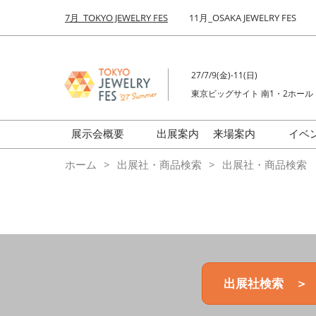
Press
ス
7月_TOKYO JEWELRY FES
11月_OSAKA JEWELRY FES
Escape
キ
to
ッ
close
プ
the
27/7/9(金)-11(日)
し
menu.
東京ビッグサイト 南1・2ホール
て
進
む
展示会概要
出展案内
来場案内
イベ
前回来場者数
会場の様子
ホーム
出展社・商品検索
出展社・商品検索
ジュエリーFES
商品特集
クリエイターFES
ゾーンマップ
ミネラル&ストーンFES
出展社検索 ＞