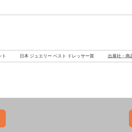
Japa
Engli
ント
日本 ジュエリー ベスト ドレッサー賞
出展社・商
ワークショップ
歴代受賞者一覧
ジュエリー修理コーナー
トークイベント