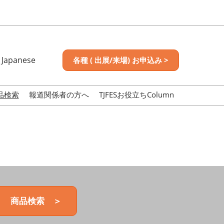
Japanese
各種 ( 出展/来場) お申込み >
nese
sh
品検索
報道関係者の方へ
TJFESお役立ちColumn
商品検索 ＞