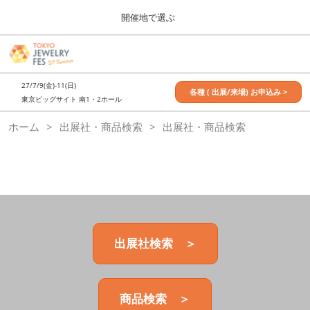
Press
ス
開催地で選ぶ
Escape
キ
to
ッ
close
7月_TOKYO JEWELRY FES
グ
プ
the
ロ
2027年07月09日
し
ー
menu.
東京ビッグサイト / Tokyo Big Sight, Japan
27/7/9(金)-11(日)
バ
各種 ( 出展/来場) お申込み >
て
東京ビッグサイト 南1・2ホール
ル
進
ナ
11月_OSAKA JEWELRY FES
ホーム
出展社・商品検索
ビ
出展社・商品検索
む
2026年11月21日
ゲ
大阪南港ATCホール/ATC HALL
ー
シ
ョ
ン
を
折
り
た
出展社検索 ＞
た
む
商品検索 ＞