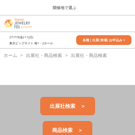
Press
ス
開催地で選ぶ
Escape
キ
to
ッ
close
7月_TOKYO JEWELRY FES
グ
プ
the
ロ
2027年07月09日
し
ー
menu.
東京ビッグサイト / Tokyo Big Sight, Japan
27/7/9(金)-11(日)
バ
各種 ( 出展/来場) お申込み >
て
東京ビッグサイト 南1・2ホール
ル
進
ナ
11月_OSAKA JEWELRY FES
ホーム
出展社・商品検索
ビ
出展社・商品検索
む
2026年11月21日
ゲ
大阪南港ATCホール/ATC HALL
ー
シ
ョ
ン
を
折
り
た
出展社検索 ＞
た
む
商品検索 ＞