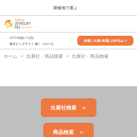
Press
ス
開催地で選ぶ
Escape
キ
to
ッ
close
7月_TOKYO JEWELRY FES
グ
プ
the
ロ
2027年07月09日
し
ー
menu.
東京ビッグサイト / Tokyo Big Sight, Japan
27/7/9(金)-11(日)
バ
各種 ( 出展/来場) お申込み >
て
東京ビッグサイト 南1・2ホール
ル
進
ナ
11月_OSAKA JEWELRY FES
ホーム
出展社・商品検索
ビ
出展社・商品検索
む
2026年11月21日
ゲ
大阪南港ATCホール/ATC HALL
ー
シ
ョ
ン
を
折
り
た
出展社検索 ＞
た
む
商品検索 ＞