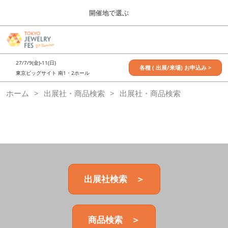
Press
ス
開催地で選ぶ
Escape
キ
to
ッ
close
7月_TOKYO JEWELRY FES
グ
プ
the
ロ
2027年07月09日
し
ー
menu.
東京ビッグサイト / Tokyo Big Sight, Japan
27/7/9(金)-11(日)
バ
各種 ( 出展/来場) お申込み >
て
東京ビッグサイト 南1・2ホール
ル
進
ナ
11月_OSAKA JEWELRY FES
ホーム
出展社・商品検索
ビ
出展社・商品検索
む
2026年11月21日
ゲ
大阪南港ATCホール/ATC HALL
ー
シ
ョ
ン
を
折
り
た
出展社検索 ＞
た
む
商品検索 ＞