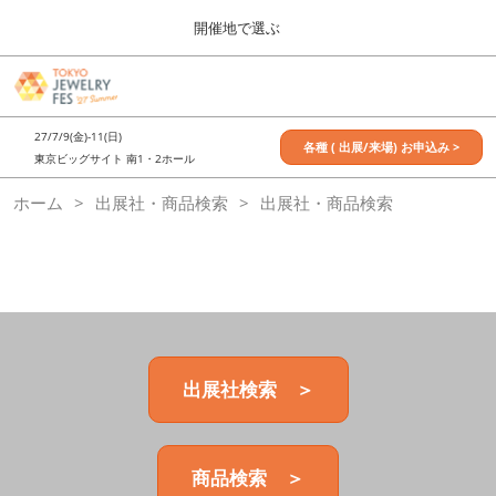
Press
ス
開催地で選ぶ
Escape
キ
to
ッ
close
7月_TOKYO JEWELRY FES
グ
プ
the
ロ
2027年07月09日
し
ー
menu.
東京ビッグサイト / Tokyo Big Sight, Japan
27/7/9(金)-11(日)
バ
各種 ( 出展/来場) お申込み >
て
東京ビッグサイト 南1・2ホール
ル
進
ナ
11月_OSAKA JEWELRY FES
ホーム
出展社・商品検索
ビ
出展社・商品検索
む
2026年11月21日
ゲ
大阪南港ATCホール/ATC HALL
ー
シ
ョ
ン
を
折
り
た
出展社検索 ＞
た
む
商品検索 ＞