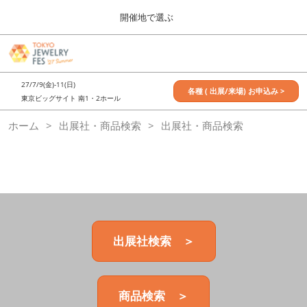
Press
ス
開催地で選ぶ
Escape
キ
to
ッ
close
7月_TOKYO JEWELRY FES
グ
プ
the
ロ
2027年07月09日
し
ー
menu.
東京ビッグサイト / Tokyo Big Sight, Japan
27/7/9(金)-11(日)
バ
各種 ( 出展/来場) お申込み >
て
東京ビッグサイト 南1・2ホール
ル
進
ナ
11月_OSAKA JEWELRY FES
ホーム
出展社・商品検索
ビ
出展社・商品検索
む
2026年11月21日
ゲ
大阪南港ATCホール/ATC HALL
ー
シ
ョ
ン
を
折
り
た
出展社検索 ＞
た
む
商品検索 ＞