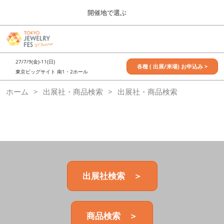
Press
ス
開催地で選ぶ
Escape
キ
to
ッ
close
7月_TOKYO JEWELRY FES
グ
プ
the
ロ
2027年07月09日
し
ー
menu.
東京ビッグサイト / Tokyo Big Sight, Japan
27/7/9(金)-11(日)
バ
各種 ( 出展/来場) お申込み >
て
東京ビッグサイト 南1・2ホール
ル
進
ナ
11月_OSAKA JEWELRY FES
ホーム
出展社・商品検索
ビ
出展社・商品検索
む
2026年11月21日
ゲ
大阪南港ATCホール/ATC HALL
ー
シ
ョ
ン
を
折
り
た
出展社検索 ＞
た
む
商品検索 ＞