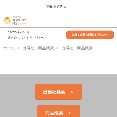
Press
ス
開催地で選ぶ
Escape
キ
to
ッ
close
7月_TOKYO JEWELRY FES
グ
プ
the
ロ
2027年07月09日
し
ー
menu.
東京ビッグサイト / Tokyo Big Sight, Japan
27/7/9(金)-11(日)
バ
各種 ( 出展/来場) お申込み >
て
東京ビッグサイト 南1・2ホール
ル
進
ナ
11月_OSAKA JEWELRY FES
ホーム
出展社・商品検索
ビ
出展社・商品検索
む
2026年11月21日
ゲ
大阪南港ATCホール/ATC HALL
ー
シ
ョ
ン
を
折
り
た
出展社検索 ＞
た
む
商品検索 ＞