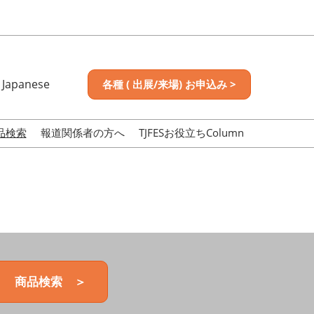
Japanese
各種 ( 出展/来場) お申込み >
nese
sh
品検索
報道関係者の方へ
TJFESお役立ちColumn
商品検索 ＞