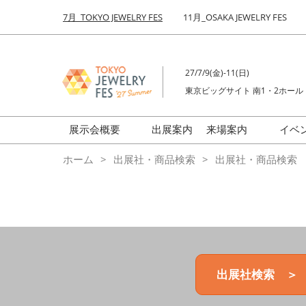
Press
ス
7月_TOKYO JEWELRY FES
11月_OSAKA JEWELRY FES
Escape
キ
to
ッ
close
プ
the
27/7/9(金)-11(日)
し
menu.
東京ビッグサイト 南1・2ホール
て
進
む
展示会概要
出展案内
来場案内
イベ
前回来場者数
会場の様子
ホーム
出展社・商品検索
出展社・商品検索
ジュエリーFES
商品特集
クリエイターFES
ゾーンマップ
ミネラル&ストーンFES
出展社検索 ＞