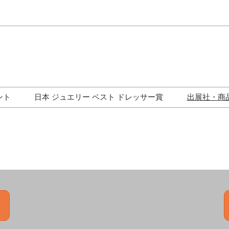
Japa
Engli
ント
日本 ジュエリー ベスト ドレッサー賞
出展社・商
ワークショップ
歴代受賞者一覧
ジュエリー修理コーナー
トークイベント