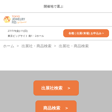
Press
ス
開催地で選ぶ
Escape
キ
to
ッ
close
7月_TOKYO JEWELRY FES
グ
プ
the
ロ
2027年07月09日
し
ー
menu.
東京ビッグサイト / Tokyo Big Sight, Japan
27/7/9(金)-11(日)
バ
各種 ( 出展/来場) お申込み >
て
東京ビッグサイト 南1・2ホール
ル
進
ナ
11月_OSAKA JEWELRY FES
ホーム
出展社・商品検索
ビ
出展社・商品検索
む
2026年11月21日
ゲ
大阪南港ATCホール/ATC HALL
ー
シ
ョ
ン
を
折
り
た
出展社検索 ＞
た
む
商品検索 ＞