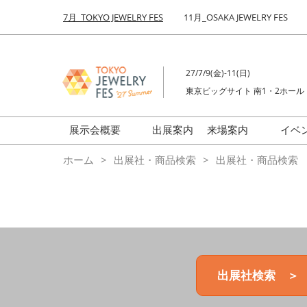
Press
ス
7月_TOKYO JEWELRY FES
11月_OSAKA JEWELRY FES
Escape
キ
to
ッ
close
プ
the
27/7/9(金)-11(日)
し
menu.
東京ビッグサイト 南1・2ホール
て
進
む
展示会概要
出展案内
来場案内
イベ
前回来場者数
会場の様子
ホーム
出展社・商品検索
出展社・商品検索
ジュエリーFES
商品特集
クリエイターFES
ゾーンマップ
ミネラル&ストーンFES
出展社検索 ＞