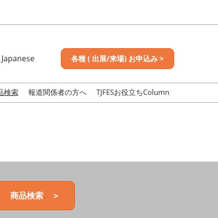
Japanese
各種 ( 出展/来場) お申込み >
nese
sh
品検索
報道関係者の方へ
TJFESお役立ちColumn
商品検索 ＞