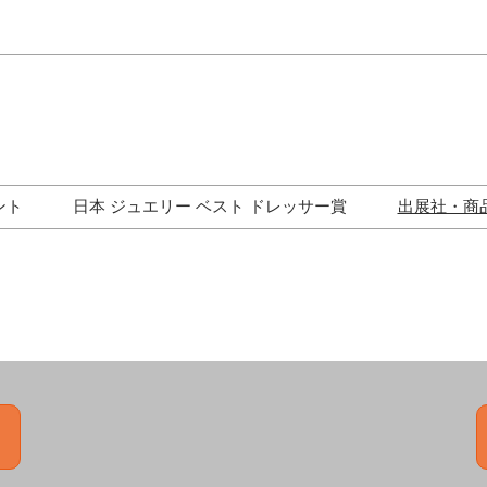
Japa
Engli
ント
日本 ジュエリー ベスト ドレッサー賞
出展社・商
ワークショップ
歴代受賞者一覧
ジュエリー修理コーナー
トークイベント