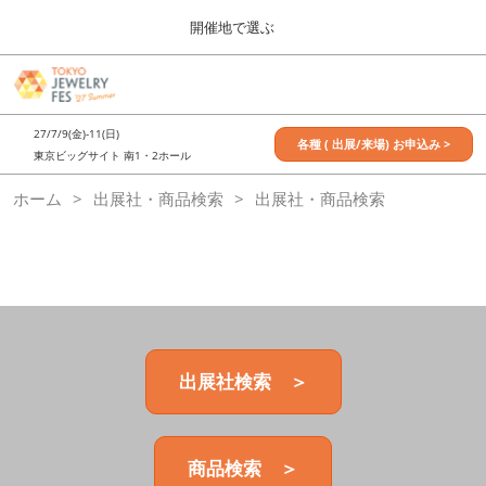
Press
ス
開催地で選ぶ
Escape
キ
to
ッ
close
7月_TOKYO JEWELRY FES
グ
プ
the
ロ
2027年07月09日
し
ー
menu.
東京ビッグサイト / Tokyo Big Sight, Japan
27/7/9(金)-11(日)
バ
各種 ( 出展/来場) お申込み >
て
東京ビッグサイト 南1・2ホール
ル
進
ナ
11月_OSAKA JEWELRY FES
ホーム
出展社・商品検索
ビ
出展社・商品検索
む
2026年11月21日
ゲ
大阪南港ATCホール/ATC HALL
ー
シ
ョ
ン
を
折
り
た
出展社検索 ＞
た
む
商品検索 ＞