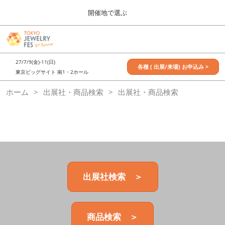
Press
ス
開催地で選ぶ
Escape
キ
to
ッ
close
7月_TOKYO JEWELRY FES
グ
プ
the
ロ
2027年07月09日
し
ー
menu.
東京ビッグサイト / Tokyo Big Sight, Japan
27/7/9(金)-11(日)
バ
各種 ( 出展/来場) お申込み >
て
東京ビッグサイト 南1・2ホール
ル
進
ナ
11月_OSAKA JEWELRY FES
ホーム
出展社・商品検索
ビ
出展社・商品検索
む
2026年11月21日
ゲ
大阪南港ATCホール/ATC HALL
ー
シ
ョ
ン
を
折
り
た
出展社検索 ＞
た
む
商品検索 ＞