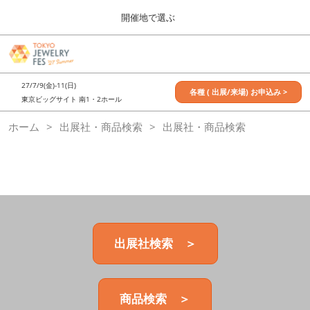
Press
ス
開催地で選ぶ
Escape
キ
to
ッ
close
7月_TOKYO JEWELRY FES
グ
プ
the
ロ
2027年07月09日
し
ー
menu.
東京ビッグサイト / Tokyo Big Sight, Japan
27/7/9(金)-11(日)
バ
各種 ( 出展/来場) お申込み >
て
東京ビッグサイト 南1・2ホール
ル
進
ナ
11月_OSAKA JEWELRY FES
ホーム
出展社・商品検索
ビ
出展社・商品検索
む
2026年11月21日
ゲ
大阪南港ATCホール/ATC HALL
ー
シ
ョ
ン
を
折
り
た
出展社検索 ＞
た
む
商品検索 ＞