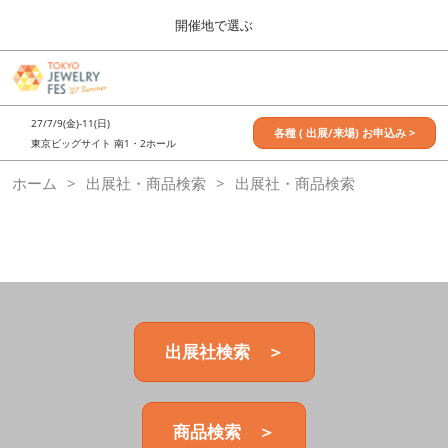
Press
ス
開催地で選ぶ
Escape
キ
to
ッ
close
7月_TOKYO JEWELRY FES
グ
プ
the
ロ
2027年07月09日
し
ー
menu.
東京ビッグサイト / Tokyo Big Sight, Japan
27/7/9(金)-11(日)
バ
各種 ( 出展/来場) お申込み >
て
東京ビッグサイト 南1・2ホール
ル
進
ナ
11月_OSAKA JEWELRY FES
ホーム
出展社・商品検索
ビ
出展社・商品検索
む
2026年11月21日
ゲ
大阪南港ATCホール/ATC HALL
ー
シ
ョ
ン
を
折
り
た
出展社検索 ＞
た
む
商品検索 ＞