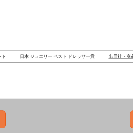
Japa
Engli
ント
日本 ジュエリー ベスト ドレッサー賞
出展社・商
ワークショップ
歴代受賞者一覧
ジュエリー修理コーナー
トークイベント