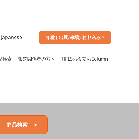
Japanese
各種 ( 出展/来場) お申込み >
nese
sh
品検索
報道関係者の方へ
TJFESお役立ちColumn
商品検索 ＞