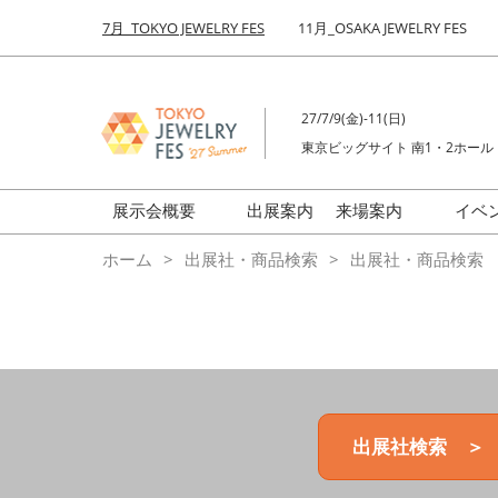
Press
ス
7月_TOKYO JEWELRY FES
11月_OSAKA JEWELRY FES
Escape
キ
to
ッ
close
プ
the
27/7/9(金)-11(日)
し
menu.
東京ビッグサイト 南1・2ホール
て
進
む
展示会概要
出展案内
来場案内
イベ
前回来場者数
会場の様子
ホーム
出展社・商品検索
出展社・商品検索
ジュエリーFES
商品特集
クリエイターFES
ゾーンマップ
ミネラル&ストーンFES
出展社検索 ＞