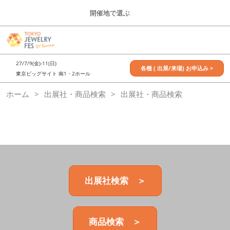
Press
ス
開催地で選ぶ
Escape
キ
to
ッ
close
7月_TOKYO JEWELRY FES
グ
プ
the
ロ
2027年07月09日
し
ー
menu.
東京ビッグサイト / Tokyo Big Sight, Japan
27/7/9(金)-11(日)
バ
各種 ( 出展/来場) お申込み >
て
東京ビッグサイト 南1・2ホール
ル
進
ナ
11月_OSAKA JEWELRY FES
ホーム
出展社・商品検索
ビ
出展社・商品検索
む
2026年11月21日
ゲ
大阪南港ATCホール/ATC HALL
ー
シ
ョ
ン
を
折
り
た
出展社検索 ＞
た
む
商品検索 ＞