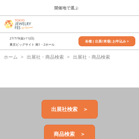
Press
ス
開催地で選ぶ
Escape
キ
to
ッ
close
7月_TOKYO JEWELRY FES
グ
プ
the
ロ
2027年07月09日
し
ー
menu.
東京ビッグサイト / Tokyo Big Sight, Japan
27/7/9(金)-11(日)
バ
各種 ( 出展/来場) お申込み >
て
東京ビッグサイト 南1・2ホール
ル
進
ナ
11月_OSAKA JEWELRY FES
ホーム
出展社・商品検索
ビ
出展社・商品検索
む
2026年11月21日
ゲ
大阪南港ATCホール/ATC HALL
ー
シ
ョ
ン
を
折
り
た
出展社検索 ＞
た
む
商品検索 ＞