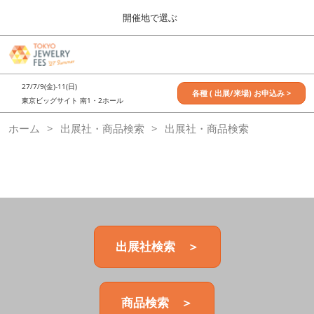
Press
ス
開催地で選ぶ
Escape
キ
to
ッ
close
7月_TOKYO JEWELRY FES
グ
プ
the
ロ
2027年07月09日
し
ー
menu.
東京ビッグサイト / Tokyo Big Sight, Japan
27/7/9(金)-11(日)
バ
各種 ( 出展/来場) お申込み >
て
東京ビッグサイト 南1・2ホール
ル
進
ナ
11月_OSAKA JEWELRY FES
ホーム
出展社・商品検索
ビ
出展社・商品検索
む
2026年11月21日
ゲ
大阪南港ATCホール/ATC HALL
ー
シ
ョ
ン
を
折
り
た
出展社検索 ＞
た
む
商品検索 ＞