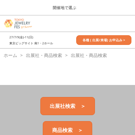
Press
ス
開催地で選ぶ
Escape
キ
to
ッ
close
7月_TOKYO JEWELRY FES
グ
プ
the
ロ
2027年07月09日
し
ー
menu.
東京ビッグサイト / Tokyo Big Sight, Japan
27/7/9(金)-11(日)
バ
各種 ( 出展/来場) お申込み >
て
東京ビッグサイト 南1・2ホール
ル
進
ナ
11月_OSAKA JEWELRY FES
ホーム
出展社・商品検索
ビ
出展社・商品検索
む
2026年11月21日
ゲ
大阪南港ATCホール/ATC HALL
ー
シ
ョ
ン
を
折
り
た
出展社検索 ＞
た
む
商品検索 ＞