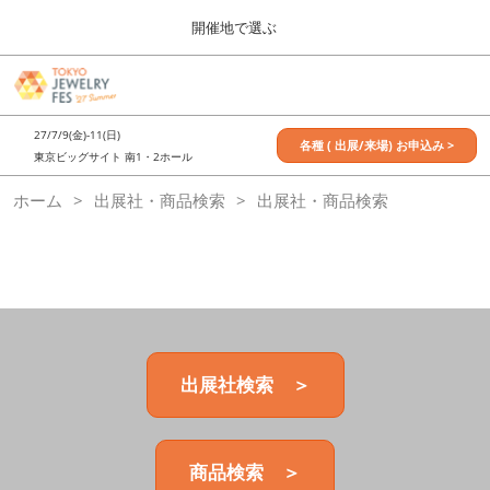
Press
ス
開催地で選ぶ
Escape
キ
to
ッ
close
7月_TOKYO JEWELRY FES
グ
プ
the
ロ
2027年07月09日
し
ー
menu.
東京ビッグサイト / Tokyo Big Sight, Japan
27/7/9(金)-11(日)
バ
各種 ( 出展/来場) お申込み >
て
東京ビッグサイト 南1・2ホール
ル
進
ナ
11月_OSAKA JEWELRY FES
ホーム
出展社・商品検索
ビ
出展社・商品検索
む
2026年11月21日
ゲ
大阪南港ATCホール/ATC HALL
ー
シ
ョ
ン
を
折
り
た
出展社検索 ＞
た
む
商品検索 ＞