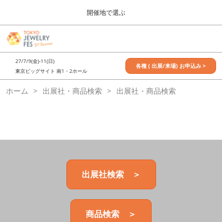
Press
ス
開催地で選ぶ
Escape
キ
to
ッ
close
7月_TOKYO JEWELRY FES
グ
プ
the
ロ
2027年07月09日
し
ー
menu.
東京ビッグサイト / Tokyo Big Sight, Japan
27/7/9(金)-11(日)
バ
各種 ( 出展/来場) お申込み >
て
東京ビッグサイト 南1・2ホール
ル
進
ナ
11月_OSAKA JEWELRY FES
ホーム
出展社・商品検索
ビ
出展社・商品検索
む
2026年11月21日
ゲ
大阪南港ATCホール/ATC HALL
ー
シ
ョ
ン
を
折
り
た
出展社検索 ＞
た
む
商品検索 ＞