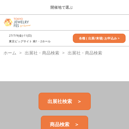
Press
ス
開催地で選ぶ
Escape
キ
to
ッ
close
7月_TOKYO JEWELRY FES
グ
プ
the
ロ
2027年07月09日
し
ー
menu.
東京ビッグサイト / Tokyo Big Sight, Japan
27/7/9(金)-11(日)
バ
各種 ( 出展/来場) お申込み >
て
東京ビッグサイト 南1・2ホール
ル
進
ナ
11月_OSAKA JEWELRY FES
ホーム
出展社・商品検索
ビ
出展社・商品検索
む
2026年11月21日
ゲ
大阪南港ATCホール/ATC HALL
ー
シ
ョ
ン
を
折
り
た
出展社検索 ＞
た
む
商品検索 ＞