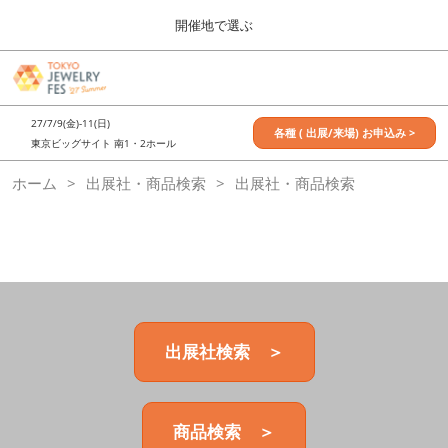
Press
ス
開催地で選ぶ
Escape
キ
to
ッ
close
7月_TOKYO JEWELRY FES
グ
プ
the
ロ
2027年07月09日
し
ー
menu.
東京ビッグサイト / Tokyo Big Sight, Japan
27/7/9(金)-11(日)
バ
各種 ( 出展/来場) お申込み >
て
東京ビッグサイト 南1・2ホール
ル
進
ナ
11月_OSAKA JEWELRY FES
ホーム
出展社・商品検索
ビ
出展社・商品検索
む
2026年11月21日
ゲ
大阪南港ATCホール/ATC HALL
ー
シ
ョ
ン
を
折
り
た
出展社検索 ＞
た
む
商品検索 ＞