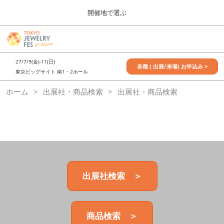
Press
ス
開催地で選ぶ
Escape
キ
to
ッ
close
7月_TOKYO JEWELRY FES
グ
プ
the
ロ
2027年07月09日
し
ー
menu.
東京ビッグサイト / Tokyo Big Sight, Japan
27/7/9(金)-11(日)
バ
各種 ( 出展/来場) お申込み >
て
東京ビッグサイト 南1・2ホール
ル
進
ナ
11月_OSAKA JEWELRY FES
ホーム
出展社・商品検索
ビ
出展社・商品検索
む
2026年11月21日
ゲ
大阪南港ATCホール/ATC HALL
ー
シ
ョ
ン
を
折
り
た
出展社検索 ＞
た
む
商品検索 ＞