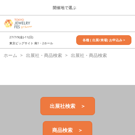
Press
ス
開催地で選ぶ
Escape
キ
to
ッ
close
7月_TOKYO JEWELRY FES
グ
プ
the
ロ
2027年07月09日
し
ー
menu.
東京ビッグサイト / Tokyo Big Sight, Japan
27/7/9(金)-11(日)
バ
各種 ( 出展/来場) お申込み >
て
東京ビッグサイト 南1・2ホール
ル
進
ナ
11月_OSAKA JEWELRY FES
ホーム
出展社・商品検索
ビ
出展社・商品検索
む
2026年11月21日
ゲ
大阪南港ATCホール/ATC HALL
ー
シ
ョ
ン
を
折
り
た
出展社検索 ＞
た
む
商品検索 ＞