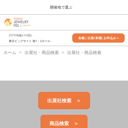
Press
ス
開催地で選ぶ
Escape
キ
to
ッ
close
7月_TOKYO JEWELRY FES
グ
プ
the
ロ
2027年07月09日
し
ー
menu.
東京ビッグサイト / Tokyo Big Sight, Japan
27/7/9(金)-11(日)
バ
各種 ( 出展/来場) お申込み >
て
東京ビッグサイト 南1・2ホール
ル
進
ナ
11月_OSAKA JEWELRY FES
ホーム
出展社・商品検索
ビ
出展社・商品検索
む
2026年11月21日
ゲ
大阪南港ATCホール/ATC HALL
ー
シ
ョ
ン
を
折
り
た
出展社検索 ＞
た
む
商品検索 ＞