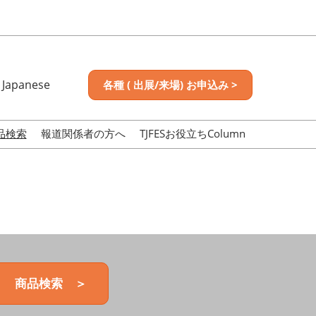
Japanese
各種 ( 出展/来場) お申込み >
nese
sh
品検索
報道関係者の方へ
TJFESお役立ちColumn
商品検索 ＞