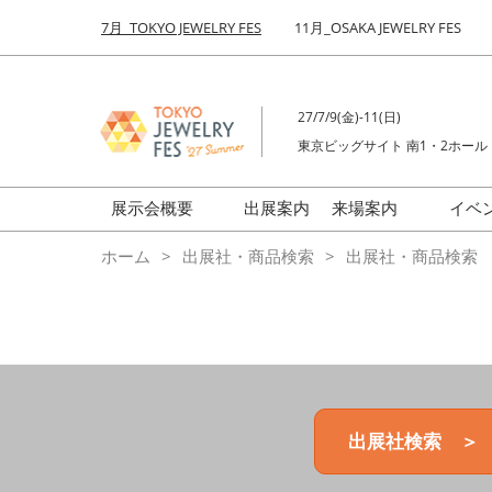
Press
ス
7月_TOKYO JEWELRY FES
11月_OSAKA JEWELRY FES
Escape
キ
to
ッ
close
プ
the
27/7/9(金)-11(日)
し
menu.
東京ビッグサイト 南1・2ホール
て
進
む
展示会概要
出展案内
来場案内
イベ
前回来場者数
会場の様子
ホーム
出展社・商品検索
出展社・商品検索
ジュエリーFES
商品特集
クリエイターFES
ゾーンマップ
ミネラル&ストーンFES
出展社検索 ＞