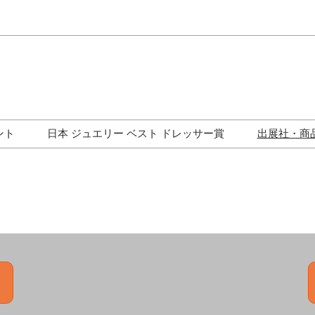
Japa
Engli
ント
日本 ジュエリー ベスト ドレッサー賞
出展社・商
ワークショップ
歴代受賞者一覧
ジュエリー修理コーナー
トークイベント