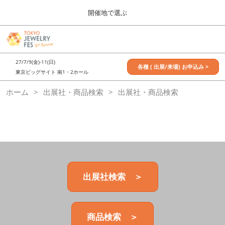
Press
ス
開催地で選ぶ
Escape
キ
to
ッ
close
7月_TOKYO JEWELRY FES
グ
プ
the
ロ
2027年07月09日
し
ー
menu.
東京ビッグサイト / Tokyo Big Sight, Japan
27/7/9(金)-11(日)
バ
各種 ( 出展/来場) お申込み >
て
東京ビッグサイト 南1・2ホール
ル
進
ナ
11月_OSAKA JEWELRY FES
ホーム
出展社・商品検索
ビ
出展社・商品検索
む
2026年11月21日
ゲ
大阪南港ATCホール/ATC HALL
ー
シ
ョ
ン
を
折
り
た
出展社検索 ＞
た
む
商品検索 ＞