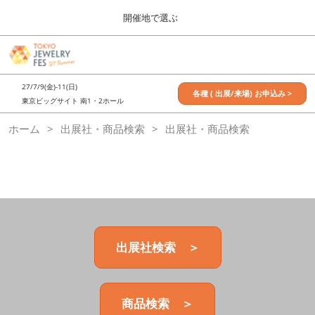
Press
ス
開催地で選ぶ
Escape
キ
to
ッ
close
7月_TOKYO JEWELRY FES
グ
プ
the
ロ
2027年07月09日
し
ー
menu.
東京ビッグサイト / Tokyo Big Sight, Japan
27/7/9(金)-11(日)
バ
各種 ( 出展/来場) お申込み >
て
東京ビッグサイト 南1・2ホール
ル
進
ナ
11月_OSAKA JEWELRY FES
ホーム
出展社・商品検索
ビ
出展社・商品検索
む
2026年11月21日
ゲ
大阪南港ATCホール/ATC HALL
ー
シ
ョ
ン
を
折
り
た
出展社検索 ＞
た
む
商品検索 ＞