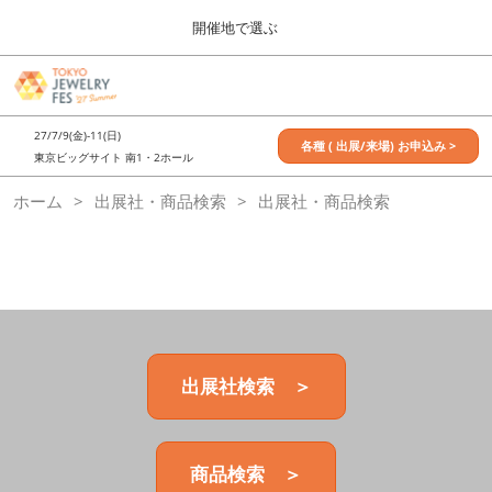
Press
ス
開催地で選ぶ
Escape
キ
to
ッ
close
7月_TOKYO JEWELRY FES
グ
プ
the
ロ
2027年07月09日
し
ー
menu.
東京ビッグサイト / Tokyo Big Sight, Japan
27/7/9(金)-11(日)
バ
各種 ( 出展/来場) お申込み >
て
東京ビッグサイト 南1・2ホール
ル
進
ナ
11月_OSAKA JEWELRY FES
ホーム
出展社・商品検索
ビ
出展社・商品検索
む
2026年11月21日
ゲ
大阪南港ATCホール/ATC HALL
ー
シ
ョ
ン
を
折
り
た
出展社検索 ＞
た
む
商品検索 ＞