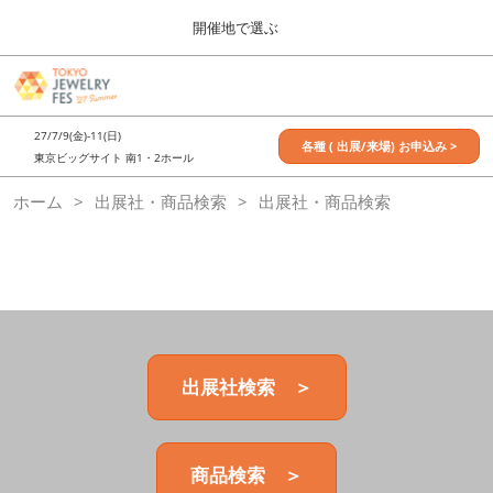
Press
ス
開催地で選ぶ
Escape
キ
to
ッ
close
7月_TOKYO JEWELRY FES
グ
プ
the
ロ
2027年07月09日
し
ー
menu.
東京ビッグサイト / Tokyo Big Sight, Japan
27/7/9(金)-11(日)
バ
各種 ( 出展/来場) お申込み >
て
東京ビッグサイト 南1・2ホール
ル
進
ナ
11月_OSAKA JEWELRY FES
ホーム
出展社・商品検索
ビ
出展社・商品検索
む
2026年11月21日
ゲ
大阪南港ATCホール/ATC HALL
ー
シ
ョ
ン
を
折
り
た
出展社検索 ＞
た
む
商品検索 ＞