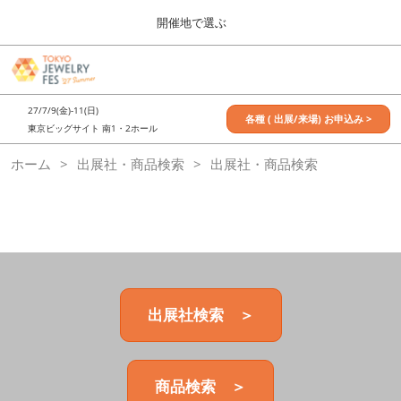
Press
ス
開催地で選ぶ
Escape
キ
to
ッ
close
7月_TOKYO JEWELRY FES
グ
プ
the
ロ
2027年07月09日
し
ー
menu.
東京ビッグサイト / Tokyo Big Sight, Japan
27/7/9(金)-11(日)
バ
各種 ( 出展/来場) お申込み >
て
東京ビッグサイト 南1・2ホール
ル
進
ナ
11月_OSAKA JEWELRY FES
ホーム
出展社・商品検索
ビ
出展社・商品検索
む
2026年11月21日
ゲ
大阪南港ATCホール/ATC HALL
ー
シ
ョ
ン
を
折
り
た
出展社検索 ＞
た
む
商品検索 ＞