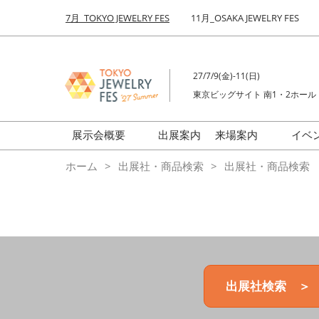
Press
ス
7月_TOKYO JEWELRY FES
11月_OSAKA JEWELRY FES
Escape
キ
to
ッ
close
プ
the
27/7/9(金)-11(日)
し
menu.
東京ビッグサイト 南1・2ホール
て
進
む
展示会概要
出展案内
来場案内
イベ
前回来場者数
会場の様子
ホーム
出展社・商品検索
出展社・商品検索
ジュエリーFES
商品特集
クリエイターFES
ゾーンマップ
ミネラル&ストーンFES
出展社検索 ＞