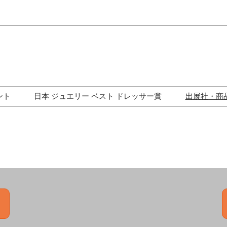
Japa
Engli
ント
日本 ジュエリー ベスト ドレッサー賞
出展社・商
ワークショップ
歴代受賞者一覧
ジュエリー修理コーナー
トークイベント