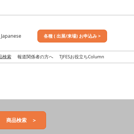
Japanese
各種 ( 出展/来場) お申込み >
nese
sh
品検索
報道関係者の方へ
TJFESお役立ちColumn
商品検索 ＞