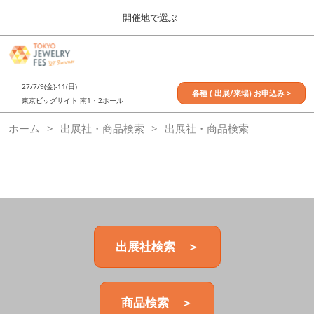
Press
ス
開催地で選ぶ
Escape
キ
to
ッ
close
7月_TOKYO JEWELRY FES
グ
プ
the
ロ
2027年07月09日
し
ー
menu.
東京ビッグサイト / Tokyo Big Sight, Japan
27/7/9(金)-11(日)
バ
各種 ( 出展/来場) お申込み >
て
東京ビッグサイト 南1・2ホール
ル
進
ナ
11月_OSAKA JEWELRY FES
ホーム
出展社・商品検索
ビ
出展社・商品検索
む
2026年11月21日
ゲ
大阪南港ATCホール/ATC HALL
ー
シ
ョ
ン
を
折
り
た
出展社検索 ＞
た
む
商品検索 ＞