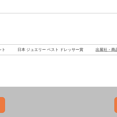
Japa
Engli
ント
日本 ジュエリー ベスト ドレッサー賞
出展社・商
ワークショップ
歴代受賞者一覧
ジュエリー修理コーナー
トークイベント