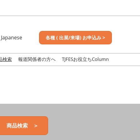
Japanese
各種 ( 出展/来場) お申込み >
nese
sh
品検索
報道関係者の方へ
TJFESお役立ちColumn
商品検索 ＞