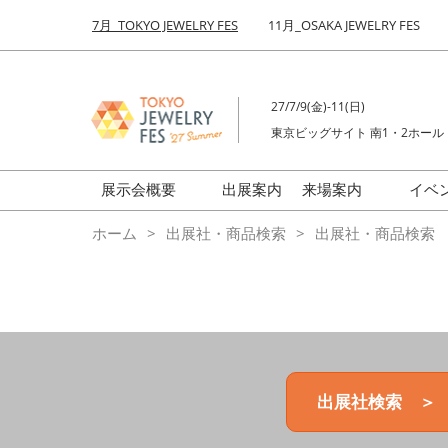
Press
ス
7月_TOKYO JEWELRY FES
11月_OSAKA JEWELRY FES
Escape
キ
to
ッ
close
プ
the
27/7/9(金)-11(日)
し
menu.
東京ビッグサイト 南1・2ホール
て
進
む
展示会概要
出展案内
来場案内
イベ
前回来場者数
会場の様子
ホーム
出展社・商品検索
出展社・商品検索
ジュエリーFES
商品特集
クリエイターFES
ゾーンマップ
ミネラル&ストーンFES
出展社検索 ＞