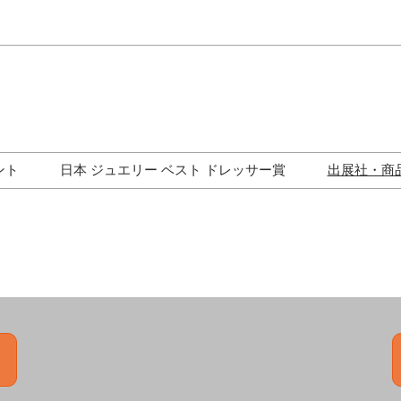
Japa
Engli
ント
日本 ジュエリー ベスト ドレッサー賞
出展社・商
ワークショップ
歴代受賞者一覧
ジュエリー修理コーナー
トークイベント