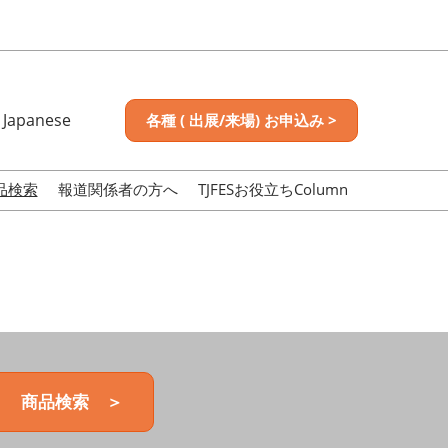
Japanese
各種 ( 出展/来場) お申込み >
nese
sh
品検索
報道関係者の方へ
TJFESお役立ちColumn
商品検索 ＞