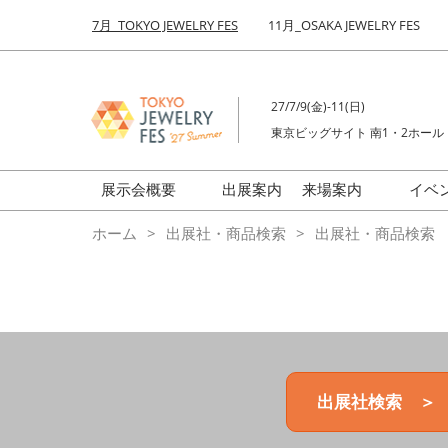
Press
ス
7月_TOKYO JEWELRY FES
11月_OSAKA JEWELRY FES
Escape
キ
to
ッ
close
プ
the
27/7/9(金)-11(日)
し
menu.
東京ビッグサイト 南1・2ホール
て
進
む
展示会概要
出展案内
来場案内
イベ
前回来場者数
会場の様子
ホーム
出展社・商品検索
出展社・商品検索
ジュエリーFES
商品特集
クリエイターFES
ゾーンマップ
ミネラル&ストーンFES
出展社検索 ＞