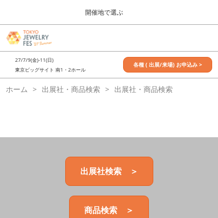
Press
ス
開催地で選ぶ
Escape
キ
to
ッ
close
7月_TOKYO JEWELRY FES
グ
プ
the
ロ
2027年07月09日
し
ー
menu.
東京ビッグサイト / Tokyo Big Sight, Japan
27/7/9(金)-11(日)
バ
各種 ( 出展/来場) お申込み >
て
東京ビッグサイト 南1・2ホール
ル
進
ナ
11月_OSAKA JEWELRY FES
ホーム
出展社・商品検索
ビ
出展社・商品検索
む
2026年11月21日
ゲ
大阪南港ATCホール/ATC HALL
ー
シ
ョ
ン
を
折
り
た
出展社検索 ＞
た
む
商品検索 ＞