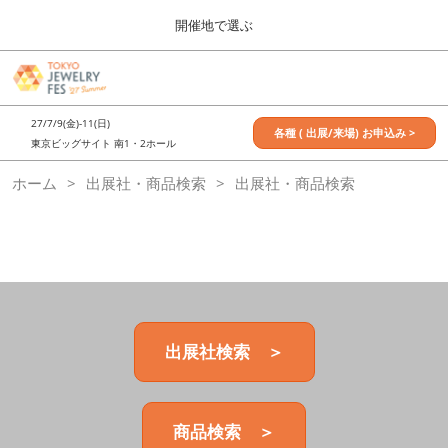
Press
ス
開催地で選ぶ
Escape
キ
to
ッ
close
7月_TOKYO JEWELRY FES
グ
プ
the
ロ
2027年07月09日
し
ー
menu.
東京ビッグサイト / Tokyo Big Sight, Japan
27/7/9(金)-11(日)
バ
各種 ( 出展/来場) お申込み >
て
東京ビッグサイト 南1・2ホール
ル
進
ナ
11月_OSAKA JEWELRY FES
ホーム
出展社・商品検索
ビ
出展社・商品検索
む
2026年11月21日
ゲ
大阪南港ATCホール/ATC HALL
ー
シ
ョ
ン
を
折
り
た
出展社検索 ＞
た
む
商品検索 ＞