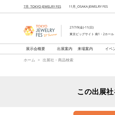
Press
ス
7月_TOKYO JEWELRY FES
11月_OSAKA JEWELRY FES
Escape
キ
to
ッ
close
プ
the
27/7/9(金)-11(日)
し
menu.
東京ビッグサイト 南1・2ホール
て
進
む
展示会概要
出展案内
来場案内
イベ
前回来場者数
会場の様子
ホーム
出展社・商品検索
ジュエリーFES
商品特集
クリエイターFES
ゾーンマップ
ミネラル&ストーンFES
この出展社