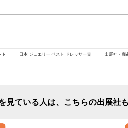
Japa
Engli
ント
日本 ジュエリー ベスト ドレッサー賞
出展社・商
ワークショップ
歴代受賞者一覧
ジュエリー修理コーナー
トークイベント
を見ている人は、こちらの出展社