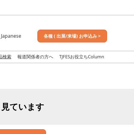
Japanese
各種 ( 出展/来場) お申込み >
nese
sh
品検索
報道関係者の方へ
TJFESお役立ちColumn
も見ています